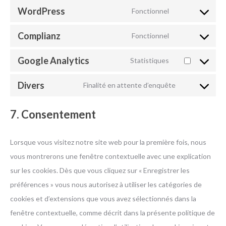
to
WordPress
youtube
Fonctionnel
Consent
service
to
Complianz
google-
Fonctionnel
Consent
service
fonts
to
Google Analytics
wordpress
Statistiques
Consent
service
to
Divers
complianz
Finalité en attente d’enquête
Consent
service
to
google-
7. Consentement
service
analytics
divers
Lorsque vous visitez notre site web pour la première fois, nous
vous montrerons une fenêtre contextuelle avec une explication
sur les cookies. Dès que vous cliquez sur « Enregistrer les
préférences » vous nous autorisez à utiliser les catégories de
cookies et d’extensions que vous avez sélectionnés dans la
fenêtre contextuelle, comme décrit dans la présente politique de